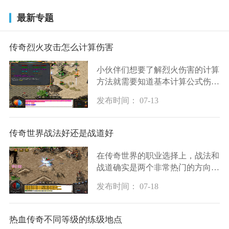
最新专题
传奇烈火攻击怎么计算伤害
小伙伴们想要了解烈火伤害的计算
方法就需要知道基本计算公式伤害
等于攻击力乘以技能倍率再乘以暴
发布时间： 07-13
击伤害倍率然后减去目标的防御力
这个公式是理解烈火伤害的基础攻
击力指的是你
传奇世界战法好还是战道好
在传奇世界的职业选择上，战法和
战道确实是两个非常热门的方向。
战道这个职业以其坚强的防御力和
发布时间： 07-18
卓越的团队保护能力而闻名，在团
队中能吸引怪物的仇恨，保护队友
免受伤害，还
热血传奇不同等级的练级地点