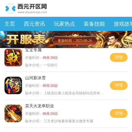
主页
西元资讯
玩家热点
装备技能
游戏故
更新时间：2025-09-26
宝宝专属
详情
开服时间：
09月/26日
版本介绍：
一切靠打
山河新冰雪
详情
开服时间：
09月/26日
版本介绍：
上线送狂暴上线送会员独创玩法所有装备靠
昊天火龙单职业
详情
开服时间：
09月/26日
版本介绍：
三天拿沙海量首爆复古微变专属