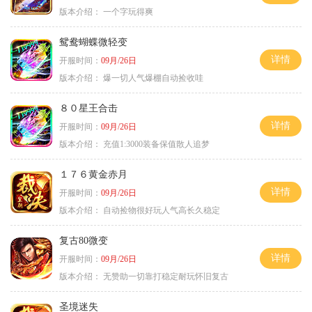
版本介绍：
一个字玩得爽
鸳鸯蝴蝶微轻变
详情
开服时间：
09月/26日
版本介绍：
爆一切人气爆棚自动捡收哇
８０星王合击
详情
开服时间：
09月/26日
版本介绍：
充值1:3000装备保值散人追梦
１７６黄金赤月
详情
开服时间：
09月/26日
版本介绍：
自动捡物很好玩人气高长久稳定
复古80微变
详情
开服时间：
09月/26日
版本介绍：
无赞助一切靠打稳定耐玩怀旧复古
圣境迷失