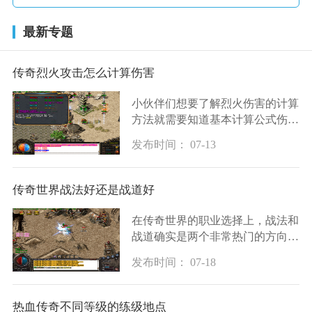
最新专题
传奇烈火攻击怎么计算伤害
小伙伴们想要了解烈火伤害的计算
方法就需要知道基本计算公式伤害
等于攻击力乘以技能倍率再乘以暴
发布时间： 07-13
击伤害倍率然后减去目标的防御力
这个公式是理解烈火伤害的基础攻
击力指的是你
传奇世界战法好还是战道好
在传奇世界的职业选择上，战法和
战道确实是两个非常热门的方向。
战道这个职业以其坚强的防御力和
发布时间： 07-18
卓越的团队保护能力而闻名，在团
队中能吸引怪物的仇恨，保护队友
免受伤害，还
热血传奇不同等级的练级地点