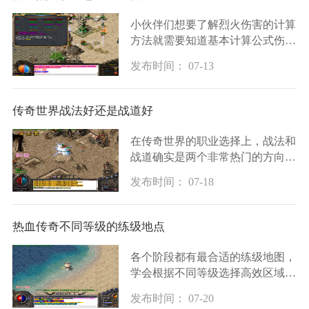
小伙伴们想要了解烈火伤害的计算
方法就需要知道基本计算公式伤害
等于攻击力乘以技能倍率再乘以暴
发布时间： 07-13
击伤害倍率然后减去目标的防御力
这个公式是理解烈火伤害的基础攻
击力指的是你
传奇世界战法好还是战道好
在传奇世界的职业选择上，战法和
战道确实是两个非常热门的方向。
战道这个职业以其坚强的防御力和
发布时间： 07-18
卓越的团队保护能力而闻名，在团
队中能吸引怪物的仇恨，保护队友
免受伤害，还
热血传奇不同等级的练级地点
各个阶段都有最合适的练级地图，
学会根据不同等级选择高效区域是
提升实力的重要前提。新手玩家从
发布时间： 07-20
一级开始就在新手村附近活动，这