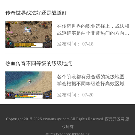
这个公式是理解烈火伤害的基础攻
击力指的是你
传奇世界战法好还是战道好
在传奇世界的职业选择上，战法和
战道确实是两个非常热门的方向。
战道这个职业以其坚强的防御力和
发布时间： 07-18
卓越的团队保护能力而闻名，在团
队中能吸引怪物的仇恨，保护队友
免受伤害，还
热血传奇不同等级的练级地点
各个阶段都有最合适的练级地图，
学会根据不同等级选择高效区域是
提升实力的重要前提。新手玩家从
发布时间： 07-20
一级开始就在新手村附近活动，这
里有鸡和鹿这类基本不会反击的怪
物，可以让玩
Copyright 2015-2026 xiyuansuye.com All Rights Reserved. 西元开区网 版
权所有
鄂ICP备2020019279号-23