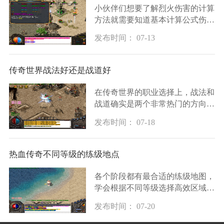
小伙伴们想要了解烈火伤害的计算
方法就需要知道基本计算公式伤害
等于攻击力乘以技能倍率再乘以暴
发布时间： 07-13
击伤害倍率然后减去目标的防御力
这个公式是理解烈火伤害的基础攻
击力指的是你
传奇世界战法好还是战道好
在传奇世界的职业选择上，战法和
战道确实是两个非常热门的方向。
战道这个职业以其坚强的防御力和
发布时间： 07-18
卓越的团队保护能力而闻名，在团
队中能吸引怪物的仇恨，保护队友
免受伤害，还
热血传奇不同等级的练级地点
各个阶段都有最合适的练级地图，
学会根据不同等级选择高效区域是
提升实力的重要前提。新手玩家从
发布时间： 07-20
一级开始就在新手村附近活动，这
里有鸡和鹿这类基本不会反击的怪