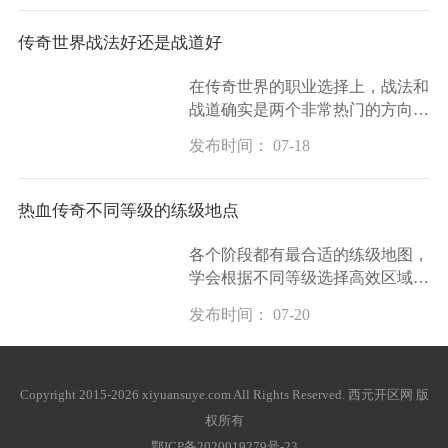
这个公式是理解烈火伤害的基础攻
击力指的是你
传奇世界战法好还是战道好
在传奇世界的职业选择上，战法和
战道确实是两个非常热门的方向。
战道这个职业以其坚强的防御力和
发布时间： 07-18
卓越的团队保护能力而闻名，在团
队中能吸引怪物的仇恨，保护队友
免受伤害，还
热血传奇不同等级的练级地点
各个阶段都有最合适的练级地图，
学会根据不同等级选择高效区域是
提升实力的重要前提。新手玩家从
发布时间： 07-20
一级开始就在新手村附近活动，这
里有鸡和鹿这类基本不会反击的怪
物，可以让玩
Copyright 2015-2026 xiyuansuye.com All Rights Reserved. 西元开区网 版
权所有
鄂ICP备2020019279号-23